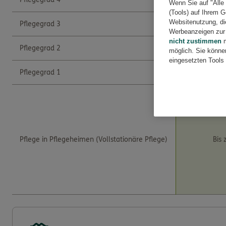
Wenn Sie auf "Alle
(Tools) auf Ihrem G
Websitenutzung, die
Pflegegrad 3
Werbeanzeigen zur 
nicht zustimmen
m
Pflegegrad 2
möglich. Sie könne
eingesetzten Tools 
Pflegegrad 1
Pflege in Pflegeheimen (Vollstationäre Pflege)
Bis