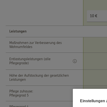
Leistungen
Maßnahmen zur Verbesserung des
Wohnumfeldes
Entlastungsleistungen (alle
Pflegegrade)
Höhe der Aufstockung der gesetzlichen
Leistungen
Pflege zuhause:
Pflegegrad 5
Einstellungen
Pflegegrad 4