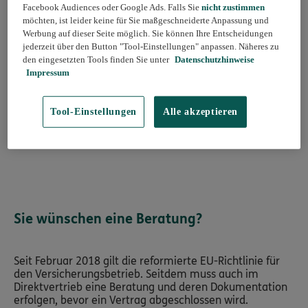
Zahnzusatzversicherung - Komfort
Facebook Audiences oder Google Ads. Falls Sie
nicht zustimmen
Tarif KombiMed PLS
möchten, ist leider keine für Sie maßgeschneiderte Anpassung und
Werbung auf dieser Seite möglich. Sie können Ihre Entscheidungen
jederzeit über den Button "Tool-Einstellungen" anpassen. Näheres zu
100% unbegrenzte Zahnprophylaxe
den eingesetzten Tools finden Sie unter
Datenschutzhinweise
Impressum
100% Schmerztherapie
100% Bleaching innerhalb von 2 Jahren bis 250 €
Tool-Einstellungen
Alle akzeptieren
Alle Details
Sie wünschen eine Beratung?
Seit Februar 2018 gilt die reformierte EU-Richtlinie für
den Versicherungsbetrieb. Seitdem muss auch im
Direktvertrieb eine Beratung und deren Dokumentation
erfolgen, bevor ein Vertrag abgeschlossen wird.