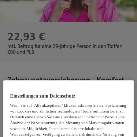
22,93
€
mtl. Beitrag für eine 29-jährige Person in den Tarifen
Z90 und PLS
Zahnzusatzversicherung - Komfort
Tarif KombiMed Z90
Einstellungen zum Datenschutz
90% Zahnersatz (z.B. Kronen, Implantate)
Wenn Sie auf "Alle akzeptieren" klicken, stimmen Sie der Speicherung
von Cookies und ähnlichen Technologien (Tools) auf Ihrem Gerät zu.
100% Zahnbehandlung (z.B. Inlays, Füllungen)
Dadurch ermöglichen Sie eine zuverlässige Funktion der Website, die
100% Professionelle Zahnreinigung einmal pro Jahr
Analyse der Websitenutzung, die Messung von Marketingaktivitäten
sowie die Möglichkeit, Ihnen personalisierte Inhalte und
Werbeanzeigen zur Verfügung zu stellen, z.B. durch die Nutzung von