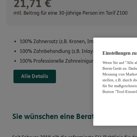
21,71
€
mtl. Beitrag für eine 30-jährige Person im Tarif Z100
100% Zahnersatz (z.B. Kronen, Implantate)
100% Zahnbehandlung (z.B. Inlays, Füllungen)
Einstellungen z
100% Professionelle Zahnreinigung einmal pro Jahr
Wenn Sie auf "Alle a
Ihrem Gerät zu. Dadu
Messung von Marketi
Alle Details
stellen, z.B. durch 
für Sie maßgeschneid
Button "Tool-Einstel
Sie wünschen eine Beratung?