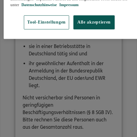
unter
Datenschutzhinweise
Impressum
Es müssen alle Mitarbeiterinnen und
Mitarbeiter im ungekündigten
Tool-Einstellungen
Alle akzeptieren
Beschäftigungsverhältnis versichert
werden, soweit
sie in einer Betriebsstätte in
Deutschland tätig sind und
ihr gewöhnlicher Aufenthalt in der
Anmeldung in der Bundesrepublik
Deutschland, der EU oder/und EWR
liegt.
Nicht versicherbar sind Personen in
geringfügigen
Beschäftigungsverhältnissen (§ 8 SGB IV).
Bitte rechnen Sie diese Personen auch
aus der Gesamtanzahl raus.