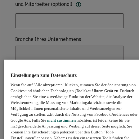
und Mitarbeiter (optional)
Branche Ihres Unternehmens
Durchschnittsalter Ihrer o.g. Mitarbeiterinnen
Einstellungen zum Datenschutz
und Mitarbeiter
Wenn Sie auf "Alle akzeptieren" klicken, stimmen Sie der Speicherung von
Cookies und ähnlichen Technologien (Tools) auf Ihrem Gerät zu. Dadurch
ermöglichen Sie eine zuverlässige Funktion der Website, die Analyse der
Websitenutzung, die Messung von Marketingaktivitäten sowie die
Möglichkeit, Ihnen personalisierte Inhalte und Werbeanzeigen zur
Verfügung zu stellen, z.B. durch die Nutzung von Facebook Audiences oder
Google Ads. Falls Sie
nicht zustimmen
möchten, ist leider keine für Sie
Hinweise zum versicherbaren
maßgeschneiderte Anpassung und Werbung auf dieser Seite möglich. Sie
Personenkreis und der Bausteinauswahl
können Ihre Entscheidungen jederzeit über den Button "Tool-
Einstellungen" anpassen. Näheres zu den eingesetzten Tools finden Sie
im OAM