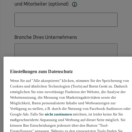
und Mitarbeiter (optional)
Branche Ihres Unternehmens
Durchschnittsalter Ihrer o.g. Mitarbeiterinnen
Einstellungen zum Datenschutz
und Mitarbeiter
Wenn Sie auf "Alle akzeptieren" klicken, stimmen Sie der Speicherung von
Cookies und ähnlichen Technologien (Tools) auf Ihrem Gerät zu. Dadurch
ermöglichen Sie eine zuverlässige Funktion der Website, die Analyse der
Websitenutzung, die Messung von Marketingaktivitäten sowie die
Möglichkeit, Ihnen personalisierte Inhalte und Werbeanzeigen zur
Verfügung zu stellen, z.B. durch die Nutzung von Facebook Audiences oder
Google Ads. Falls Sie
nicht zustimmen
möchten, ist leider keine für Sie
Hinweise zum versicherbaren
maßgeschneiderte Anpassung und Werbung auf dieser Seite möglich. Sie
Personenkreis und der Bausteinauswahl
können Ihre Entscheidungen jederzeit über den Button "Tool-
Einstellungen" anpassen. Näheres zu den eingesetzten Tools finden Sie
im OAM