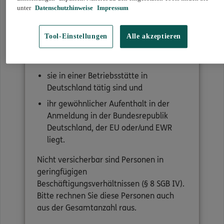
unter
Datenschutzhinweise
Impressum
Es müssen alle Mitarbeiterinnen und
Mitarbeiter im ungekündigten
Tool-Einstellungen
Alle akzeptieren
Beschäftigungsverhältnis versichert
werden, soweit
sie in einer Betriebsstätte in
Deutschland tätig sind und
ihr gewöhnlicher Aufenthalt in der
Anmeldung in der Bundesrepublik
Deutschland, der EU oder/und EWR
liegt.
Nicht versicherbar sind Personen in
geringfügigen
Beschäftigungsverhältnissen (§ 8 SGB IV).
Bitte rechnen Sie diese Personen auch
aus der Gesamtanzahl raus.